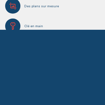
Des plans sur mesure
Clé en main
GCR et Novoclimat
EN SAVOIR PLUS
DÉCOUVREZ