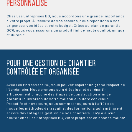
PERSONNALISÉ
Chez Les Entreprises BG, nous accordons une grande importance
à votre projet. À l’écoute de vos besoins, nous répondons à vos
exigences, vos idées et votre budget. Grâce au plan de garantie
GCR, nous vous assurons un produit fini de haute qualité, unique
et durable.
POUR UNE GESTION DE CHANTIER
CONTRÔLÉE ET ORGANISÉE
Avec Les Entreprises BG, vous pouvez espérer un grand respect de
l’échéancier. Nous prenons soin d’évaluer et de répartir
efficacement chacune des étapes de construction afin de
garantir la livraison de votre maison à la date convenue.
Proactifs et novateurs, nous sommes toujours à l’affût des
nouvelles méthodes de travail et des formations qui améliorent
encore davantage la gestion de nos chantiers. Il n’y a aucun
doute : chez Les Entreprises BG, votre projet est en bonnes mains!