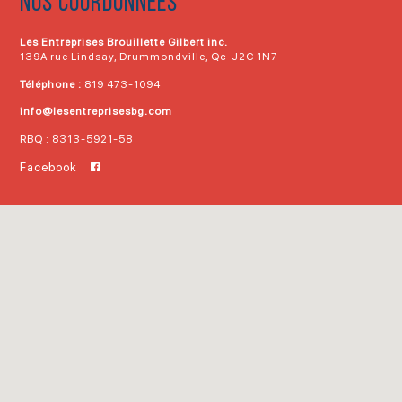
NOS COORDONNÉES
Les Entreprises Brouillette Gilbert inc.
139A rue Lindsay, Drummondville, Qc J2C 1N7
Téléphone :
819 473-1094
info@lesentreprisesbg.com
RBQ : 8313-5921-58
Facebook